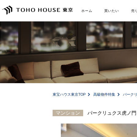
ホーム
買いたい
売
東宝ハウス東京TOP
高級物件特集
パーク
マンション
パークリュクス虎ノ門