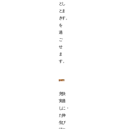
と
し
と
ま
き
す。
を
過
ご
せ
ま
す。
充
快
実
適
し
に・
た
伸
生
び