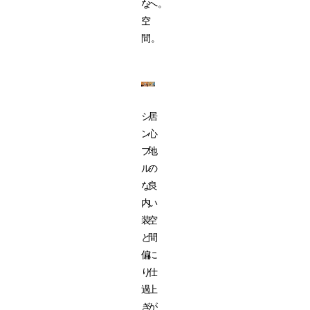
な
へ。
空
間。
シ
居
ン
心
プ
地
ル
の
な
良
内
い
装
空
と
間
偏
に
り
仕
過
上
ぎ
が