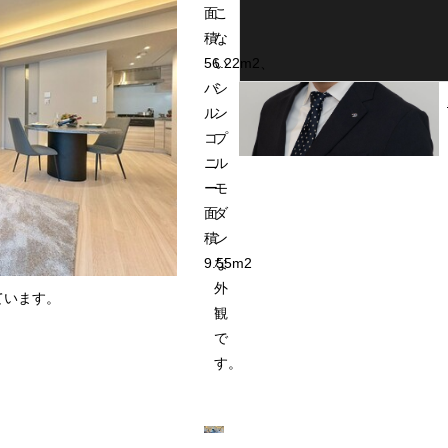
面
こ
積
な
56.22m2、
い
バ
シ
ル
ン
コ
プ
ニ
ル
ー
モ
面
ダ
積
ン
9.55m2
な
外
ています。
観
で
す。