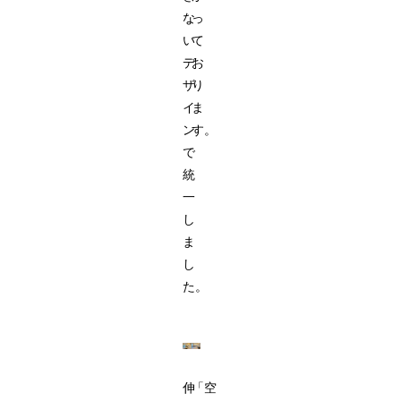
な
っ
い
て
デ
お
ザ
り
イ
ま
ン
す。
で
統
一
し
ま
し
た。
伸
「空