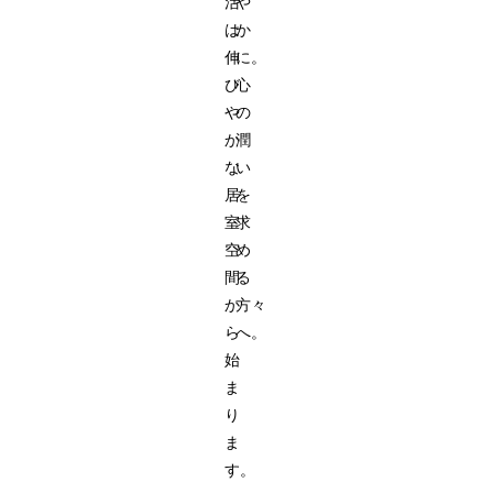
活
や
は
か
伸
に。
び
心
や
の
か
潤
な
い
居
を
室
求
空
め
間
る
か
方々
ら
へ。
始
ま
り
ま
す。