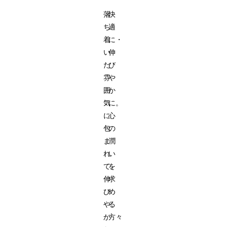
落
快
ち
適
着
に・
い
伸
た
び
雰
や
囲
か
気
に。
に
心
包
の
ま
潤
れ
い
て、
を
伸
求
び
め
や
る
か
方々