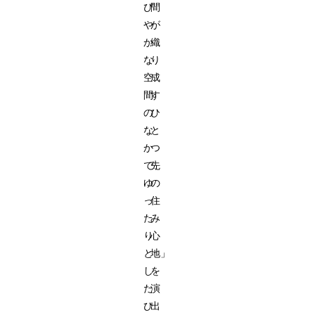
び
間
や
が
か
織
な
り
空
成
間
す
の
ひ
な
と
か
つ
で、
先
ゆ
の
っ
住
た
み
り
心
と
地」
し
を
た
演
ひ
出