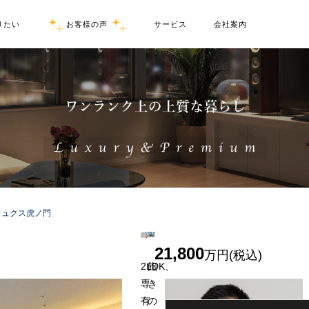
りたい
お客様の声
サービス
会社案内
リュクス虎ノ門
21,800
万円(税込)
2LDK、
飽
専
き
有
の