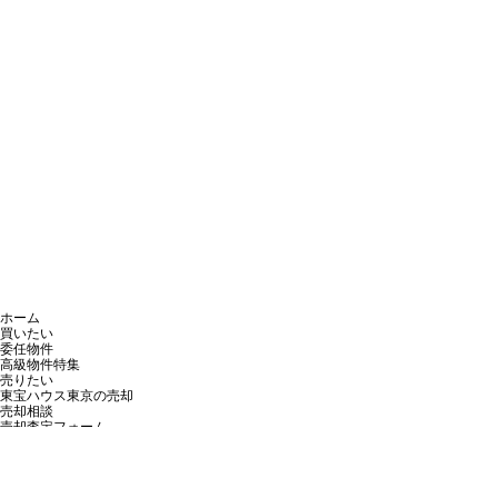
ホーム
買いたい
委任物件
高級物件特集
売りたい
東宝ハウス東京の売却
売却相談
売却査定フォーム
成約実績マップ
お客様の声
売却されたお客様の声（60件）
購入されたお客様の声（180件）