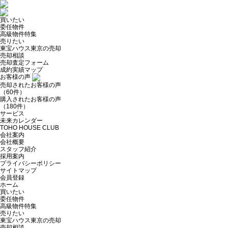
買いたい
委任物件
高級物件特集
売りたい
東宝ハウス東京の売却
売却相談
売却査定フォーム
成約実績マップ
お客様の声
売却されたお客様の声
（60件）
購入されたお客様の声
（180件）
サービス
未来カレンダー
TOHO HOUSE CLUB
会社案内
会社概要
スタッフ紹介
採用案内
プライバシーポリシー
サイトマップ
会員登録
ホーム
買いたい
委任物件
高級物件特集
売りたい
東宝ハウス東京の売却
売却相談