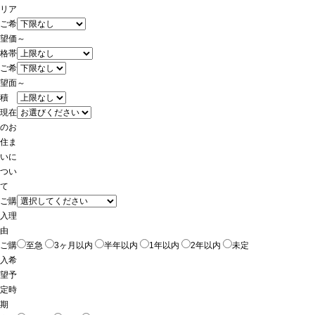
リア
ご希
望価
～
格帯
ご希
望面
～
積
現在
のお
住ま
いに
つい
て
ご購
入理
由
ご購
至急
3ヶ月以内
半年以内
1年以内
2年以内
未定
入希
望予
定時
期