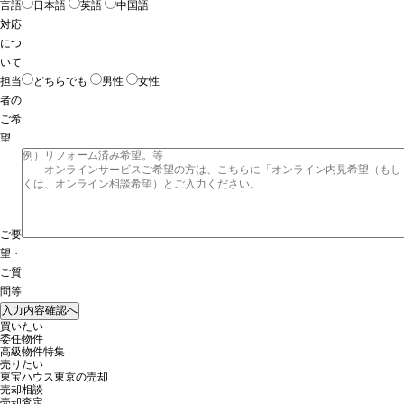
言語
日本語
英語
中国語
対応
につ
いて
担当
どちらでも
男性
女性
者の
ご希
望
ご要
望・
ご質
問等
買いたい
委任物件
高級物件特集
売りたい
東宝ハウス東京の売却
売却相談
売却査定