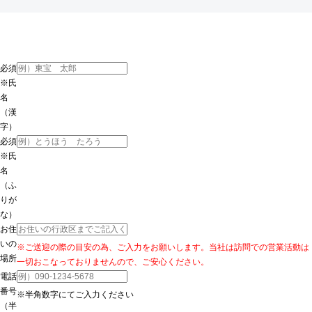
必須
※
氏
名
（漢
字）
必須
※
氏
名
（ふ
りが
な）
お住
いの
※ご送迎の際の目安の為、ご入力をお願いします。当社は訪問での営業活動は
場所
一切おこなっておりませんので、ご安心ください。
電話
番号
※半角数字にてご入力ください
（半