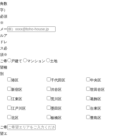
角数
字）
必須
※
メー
ルア
ドレ
ス
必
須※
ご希
戸建て
マンション
土地
望種
別
港区
千代田区
中央区
新宿区
渋谷区
世田谷区
江東区
荒川区
葛飾区
江戸川区
墨田区
台東区
北区
板橋区
豊島区
ご希
望エ